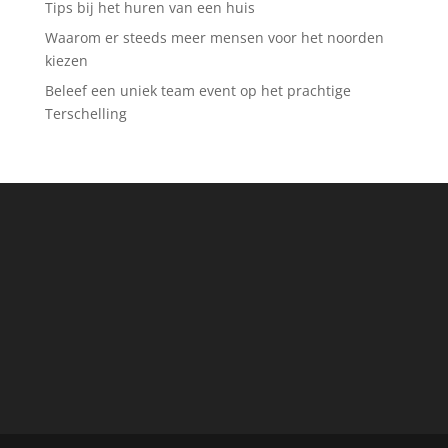
Tips bij het huren van een huis
Waarom er steeds meer mensen voor het noorden
kiezen
Beleef een uniek team event op het prachtige
Terschelling