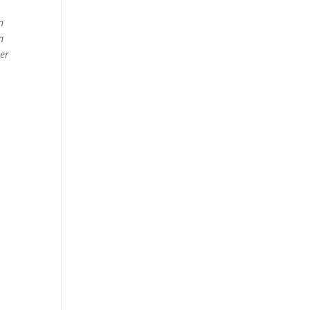
n
n
er