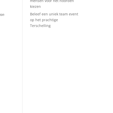
mensen voor het noorden
kiezen
Beleef een uniek team event
van
op het prachtige
Terschelling