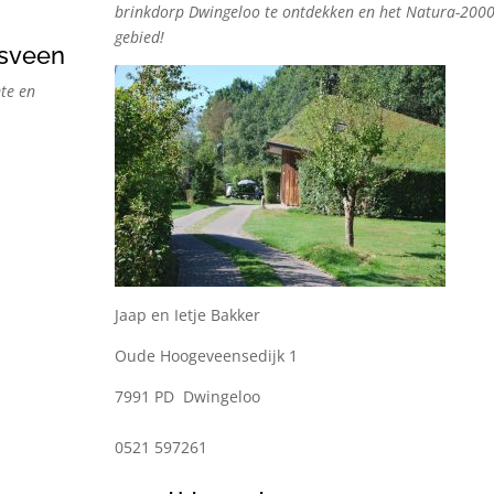
brinkdorp Dwingeloo te ontdekken
en het Natura-200
gebied!
sveen
mte en
Jaap en Ietje Bakker
Oude Hoogeveensedijk 1
7991 PD Dwingeloo
0521 597261