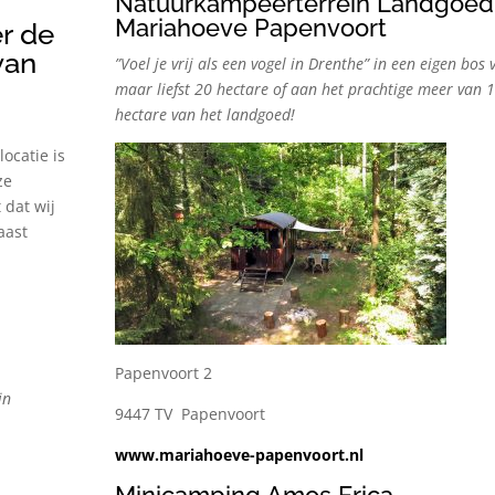
e
Natuurkampeerterrein Landgoed
Mariahoeve Papenvoort
er de
van
”Voel je vrij als een vogel in Drenthe” in een eigen bos 
maar liefst 20 hectare of aan het prachtige meer van 1
hectare van het landgoed!
ocatie is
ze
 dat wij
aast
Papenvoort 2
in
9447 TV Papenvoort
www.mariahoeve-papenvoort.nl