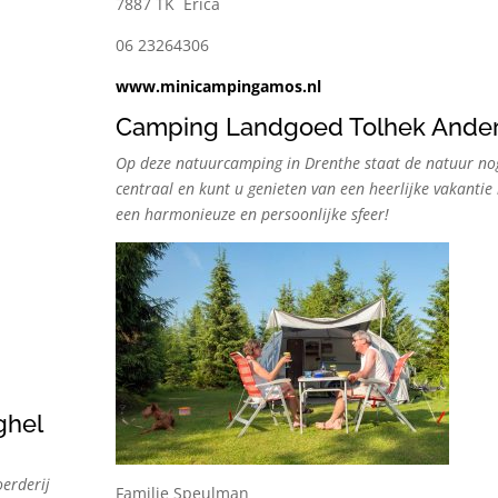
7887 TK Erica
06 23264306
www.minicampingamos.nl
Camping Landgoed Tolhek Ande
Op deze natuurcamping in Drenthe staat de natuur no
centraal en kunt u genieten van een heerlijke vakantie 
een harmonieuze en persoonlijke sfeer!
ghel
erderij
Familie Speulman