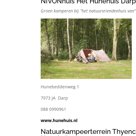
NIVONhuis Het Hunehuis Dar
Groen kamperen bij ”het natuurvriendenhuis van”
Hunebeddenweg 1
7973 JA Darp
088 0990961
www.hunehuis.nl
Natuurkampeerterrein Thyen