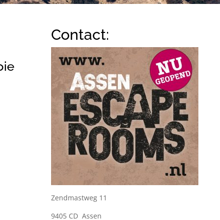
Contact:
oie
Zendmastweg 11
9405 CD Assen