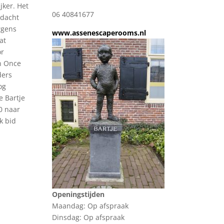
jker. Het
06 40841677
edacht
rgens
www.assenescaperooms.nl
at
or
n Once
ders
og
e Bartje
60 naar
k bid
Openingstijden
Maandag: Op afspraak
Dinsdag: Op afspraak