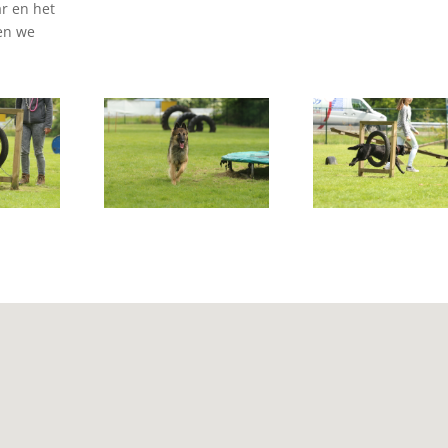
r en het
en we