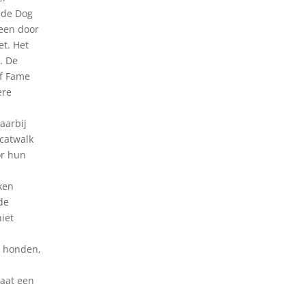
 de Dog
een door
et. Het
. De
of Fame
ere
aarbij
 catwalk
or hun
ken
de
iet
r honden,
taat een