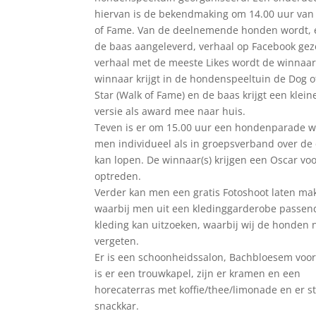
hiervan is de bekendmaking om 14.00 uur van
of Fame. Van de deelnemende honden wordt, 
de baas aangeleverd, verhaal op Facebook gez
verhaal met de meeste Likes wordt de winnaar
winnaar krijgt in de hondenspeeltuin de Dog 
Star (Walk of Fame) en de baas krijgt een klein
versie als award mee naar huis.
Teven is er om 15.00 uur een hondenparade w
men individueel als in groepsverband over de
kan lopen. De winnaar(s) krijgen een Oscar vo
optreden.
Verder kan men een gratis Fotoshoot laten ma
waarbij men uit een kledinggarderobe passen
kleding kan uitzoeken, waarbij wij de honden n
vergeten.
Er is een schoonheidssalon, Bachbloesem voo
is er een trouwkapel, zijn er kramen en een
horecaterras met koffie/thee/limonade en er s
snackkar.