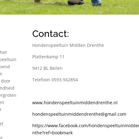
Contact:
Hondenspeeltuin Midden Drenthe
 het
Plattenkamp 11
peeltuin
opend
9412 BL Beilen
an
Telefoon 0593-562854
 door
kendheid
ergroten
nen
www.hondenspeeltuinmiddendrenthe.nl
r
hondenspeeltuinmiddendrenthe@gmail.com
et
https://www.facebook.com/hondenspeeltuinmidde
nthe?ref=bookmark
el