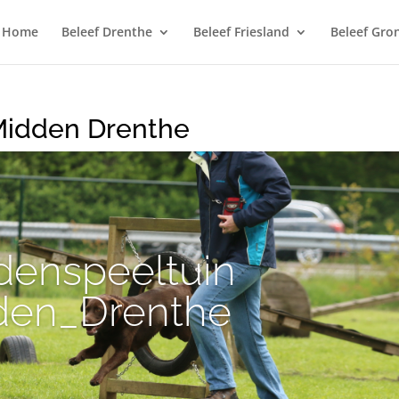
Home
Beleef Drenthe
Beleef Friesland
Beleef Gro
Midden Drenthe
enspeeltuin
den_Drenthe