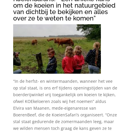
om de koeien in het natuurgebied
van dichtbij te bekijken en alles
over ze te weten te komen”
“In de herfst- en wintermaanden, wanneer het vee
op stal staat, is ons erf tijdens openingstijden van de
boerderijwinkel vrij toegankelijk om koeien te kijken,
ofwel KOEkeloeren zoals wij het noemen” aldus
Elvira van Maanen, mede-eigenaresse van
BoerenBeef, die de KoeienSafari’s organiseert. “Onze
stal staat gedurende de zomermaanden leeg, maar
we wilden mensen toch graag de kans geven ze te