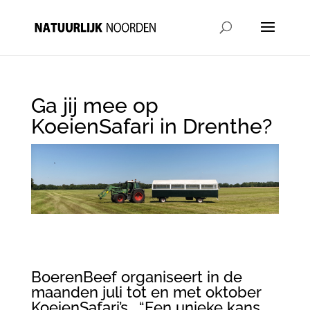
Ga jij mee op
KoeienSafari in Drenthe?
BoerenBeef organiseert in de
maanden juli tot en met oktober
KoeienSafari’s. “Een unieke kans