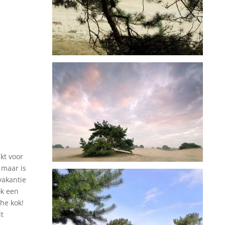
kt voor
 maar is
vakantie
ok een
che kok!
lt