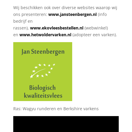
Wij beschikken ook over diverse websites waarop wij
ons presenteren:
www.jansteenbergen.nl
(info
bedrijf en
rassen),
www.ekovleesbestellen.nl
(webwinkel)
en
www.hetwoldervarken.nl
(adopteer een varken).
Ras: Wagyu runderen en Berkshire varkens