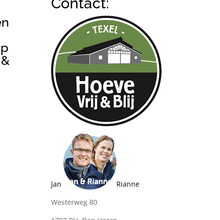
Contact:
en
op
 &
Jan
Rianne
Westerweg 80