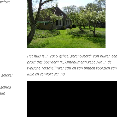
omfort
Het huis is in 2015 geheel gerenoveerd: Van buiten ee
prachtige boerderij (rijksmonument) gebouwd in de
typische Terschellinger stijl en van binnen voorzien van
luxe en comfort van nu.
s gelegen
rgebied
tuin