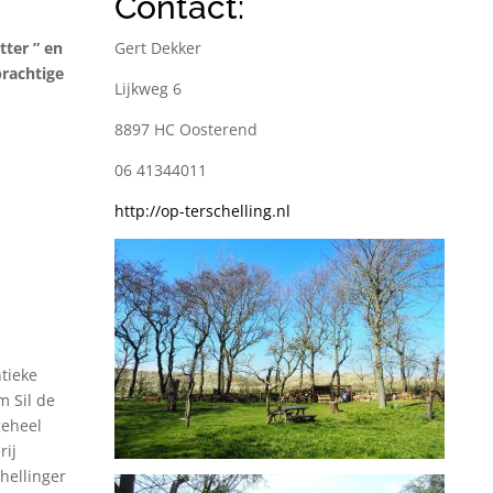
Contact:
tter ” en
Gert Dekker
rachtige
Lijkweg 6
8897 HC Oosterend
06 41344011
http://op-terschelling.nl
ntieke
m Sil de
geheel
rij
hellinger