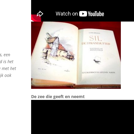
s, een
 is het
e met het
ijk ook
De zee die geeft en neemt