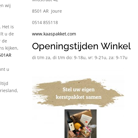
en wij
8501 AR Joure
0514 855118
 Het is
lt u de
www.kaaspakket.com
r de
Openingstijden Winkel
s kijken,
8501AR
di t/m za, di t/m do: 9-18u, vr: 9-21u, za: 9-17u
unt u
ltijd
Friesland,