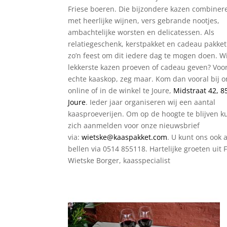
Friese boeren. Die bijzondere kazen combiner
met heerlijke wijnen, vers gebrande nootjes,
ambachtelijke worsten en delicatessen. Als
relatiegeschenk, kerstpakket en cadeau pakket.
zo’n feest om dit iedere dag te mogen doen. Wi
lekkerste kazen proeven of cadeau geven? Voo
echte kaaskop, zeg maar. Kom dan vooral bij on
online of in de winkel te Joure,
Midstraat 42, 
Joure
. Ieder jaar organiseren wij een aantal
kaasproeverijen. Om op de hoogte te blijven k
zich aanmelden voor onze nieuwsbrief
via:
wietske@kaaspakket.com
. U kunt ons ook a
bellen via 0514 855118. Hartelijke groeten uit 
Wietske Borger, kaasspecialist