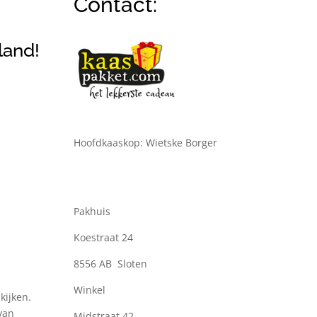
Contact:
land!
Hoofdkaaskop: Wietske Borger
Pakhuis
Koestraat 24
8556 AB Sloten
Winkel
kijken.
van
Midstraat 42