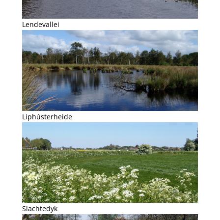
Lendevallei
Liphústerheide
Slachtedyk