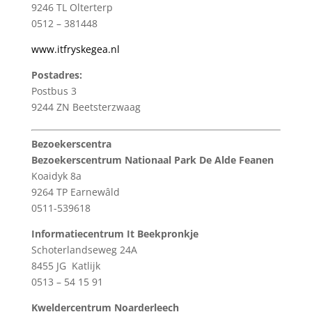
9246 TL Olterterp
0512 – 381448
www.itfryskegea.nl
Postadres:
Postbus 3
9244 ZN Beetsterzwaag
Bezoekerscentra
Bezoekerscentrum Nationaal Park De Alde Feanen
Koaidyk 8a
9264 TP Earnewâld
0511-539618
Informatiecentrum It Beekpronkje
Schoterlandseweg 24A
8455 JG Katlijk
0513 – 54 15 91
Kweldercentrum Noarderleech