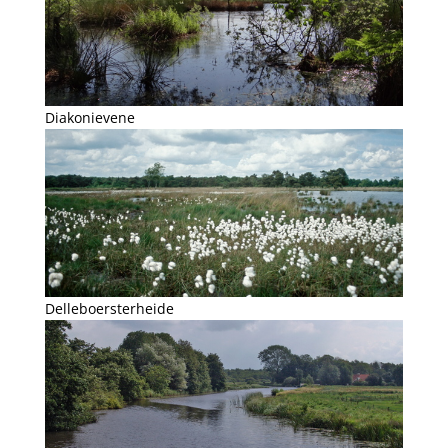
Diakonievene
Delleboersterheide