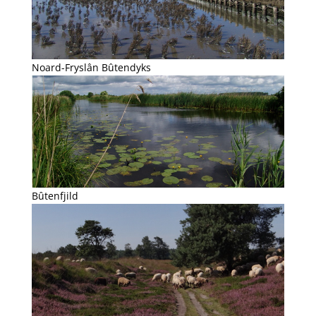
Noard-Fryslân Bûtendyks
Bûtenfjild