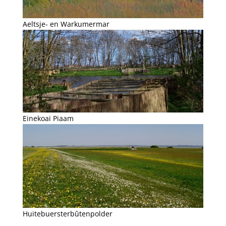
Aeltsje- en Warkumermar
Einekoai Piaam
Huitebuersterbûtenpolder