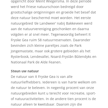
opgericht door Meint Wiegersma. In deze periode
werd het Friese natuurschoon bedreigd door
grootschalige ontginningen en groeide het besef dat
deze natuur beschermd moet worden. Het eerste
natuurgebied ‘de Landweer’ nabij Bakkeveen werd
aan de natuurvereniging geschonken en daarna
volgden er al snel meer. Tegenwoordig beheert It
Fryske Gea ruim 58 natuurreservaten. Daaronder
bevinden zich kleine pareltjes zoals de Park
Jongemastate, maar ook grotere gebieden als het
Rysterbosk, Lendevallei, Noard-Fryslân Bûtendyks en
Nationaal Park de Alde Feanen.
Steun uw natuur
De natuur van It Fryske Gea is van alle
natuurliefhebbers. Iedereen is van harte welkom om
de natuur te beleven. In negentig procent van onze
natuurgebieden kunt u terecht voor recreatie, sport-
of natuuractiviteiten. In de andere tien procent is de
natuur alleen te kwetsbaar. Daarom zijn die