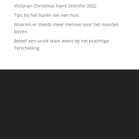
Victorian Christmas Fayre Drenthe 2022
Tips bij het huren van een huis
Waarom er steeds meer mensen voor het noorden
kiezen
Beleef een uniek team event op het prachtige
Terschelling