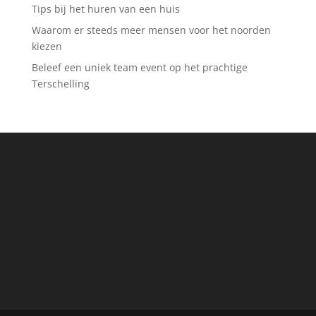
Tips bij het huren van een huis
Waarom er steeds meer mensen voor het noorden
kiezen
Beleef een uniek team event op het prachtige
Terschelling