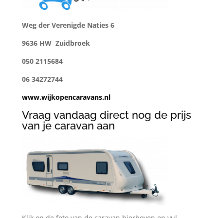
Weg der Verenigde Naties 6
9636 HW Zuidbroek
050 2115684
06 34272744
www.wijkopencaravans.nl
Vraag vandaag direct nog de prijs
van je caravan aan
Klik op de foto van de caravan hierboven en vul