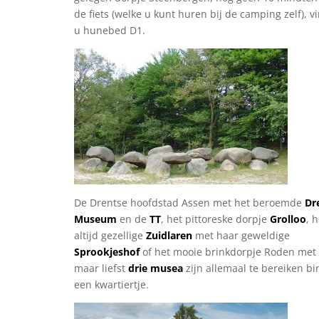
de fiets (welke u kunt huren bij de camping zelf), v
u hunebed D1.
De Drentse hoofdstad Assen met het beroemde
Dr
Museum
en de
TT
, het pittoreske dorpje
Grolloo
, h
altijd gezellige
Zuidlaren
met haar geweldige
Sprookjeshof
of het mooie brinkdorpje Roden met
maar liefst
drie musea
zijn allemaal te bereiken b
een kwartiertje.