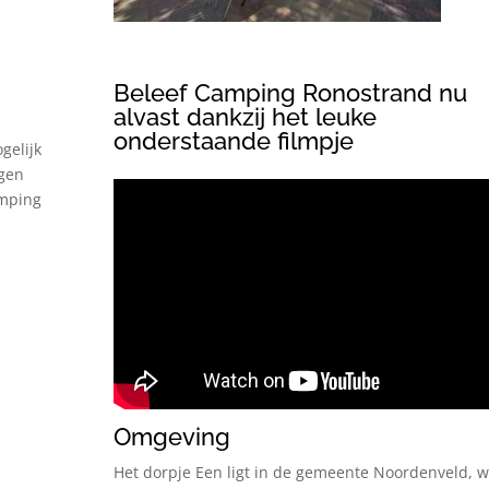
Beleef Camping Ronostrand nu
alvast dankzij het leuke
onderstaande filmpje
gelijk
igen
amping
Omgeving
Het dorpje Een ligt in de gemeente Noordenveld, w