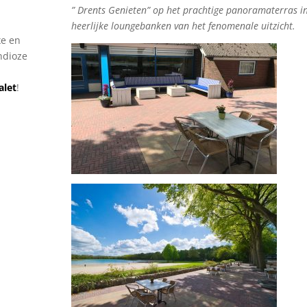
” Drents Genieten” op het prachtige panoramaterras i
heerlijke loungebanken van het fenomenale uitzicht.
xe en
ndioze
alet
!