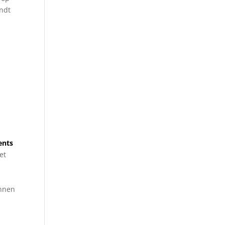
indt
ents
et
innen