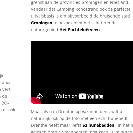
grenst aan de provincies Groningen en Friesland.
Vandaar dat Camping Ronostrand ook de perfecte
uitvalsbasis is om bijvoorbeeld de bruisende stad
Groningen
te bezoeken of het schitterende
natuurgebied
Het Fochteloërveen
.
jk
t door
n vers
n de
EHBO-
u er ook
Maar als u in Drenthe op vakantie bent, wilt u
natuurlijk ook op de foto met een echt hunebed!
Drenthe heeft maar liefst
52 hunebedden
. In het 
gelegen dorpje Steenbergen, nog geen 10 minuten