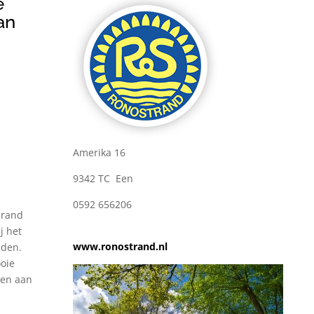
e
an
Amerika 16
9342 TC Een
0592 656206
 rand
j het
www.ronostrand.nl
lden.
ooie
nen aan