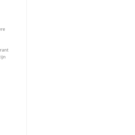
ere
.
urant
ijn