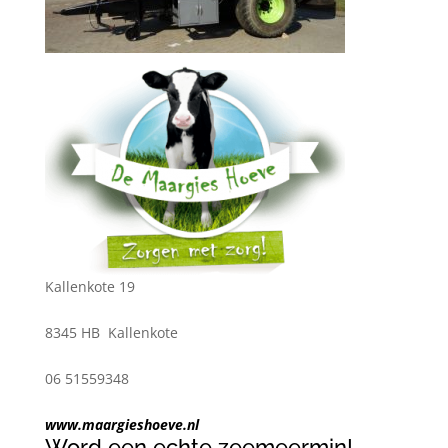
Kallenkote 19
8345 HB Kallenkote
06 51559348
www.maargieshoeve.nl
Word een echte zeemeermin!