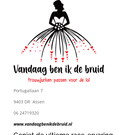
Portugallaan 7
9403 DR Assen
06 24719320
www.vandaagbenikdebruid.nl
Geniet de ultieme race-ervaring